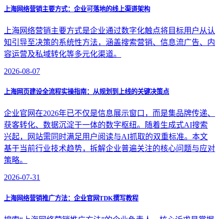
上海网络营销主要方式：企业可落地的线上渠道架构
上海网络营销主要方式是企业通过数字化触点将目标用户从认
知引导至决策的系统性方法，涵盖搜索营销、信息流广告、内
容运营及私域转化等多元化渠道。
2026-08-07
上海网页建设全流程实操指南：从规划到上线的关键决策点
企业官网在2026年已不仅是信息展示窗口，而是集品牌传递、
获客转化、数据沉淀于一体的数字枢纽。随着生成式AI搜索
兴起，网站需同时满足用户阅读与AI抓取的双重标准。本文
基于当前行业技术趋势，拆解企业普遍关注的核心问题与应对
策略。
2026-07-31
上海网络营销推广方法：企业官网TDK撰写教程