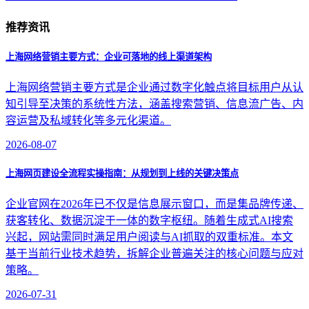
推荐资讯
上海网络营销主要方式：企业可落地的线上渠道架构
上海网络营销主要方式是企业通过数字化触点将目标用户从认
知引导至决策的系统性方法，涵盖搜索营销、信息流广告、内
容运营及私域转化等多元化渠道。
2026-08-07
上海网页建设全流程实操指南：从规划到上线的关键决策点
企业官网在2026年已不仅是信息展示窗口，而是集品牌传递、
获客转化、数据沉淀于一体的数字枢纽。随着生成式AI搜索
兴起，网站需同时满足用户阅读与AI抓取的双重标准。本文
基于当前行业技术趋势，拆解企业普遍关注的核心问题与应对
策略。
2026-07-31